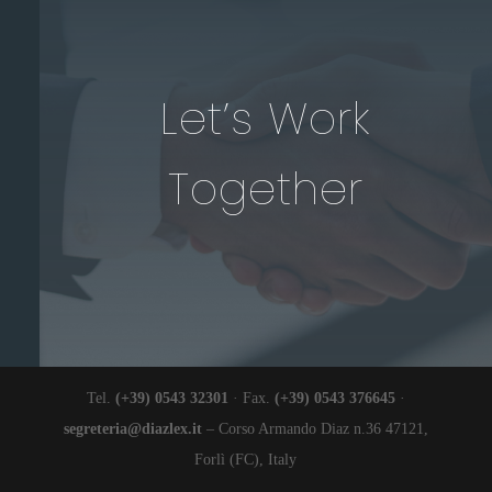
Let’s Work
Together
Tel.
(+39) 0543 32301
· Fax.
(+39) 0543 376645
·
segreteria@diazlex.it
– Corso Armando Diaz n.36 47121,
Forlì (FC), Italy